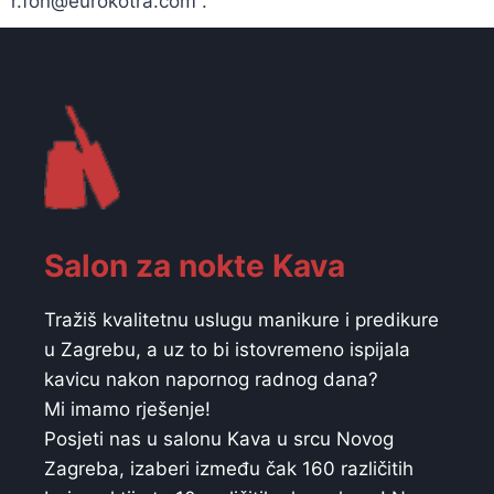
r.fon@eurokotra.com .
Salon za nokte Kava
Tražiš kvalitetnu uslugu manikure i predikure
u Zagrebu, a uz to bi istovremeno ispijala
kavicu nakon napornog radnog dana?
Mi imamo rješenje!
Posjeti nas u salonu Kava u srcu Novog
Zagreba, izaberi između čak 160 različitih