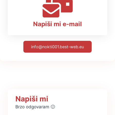
Napiši mi e-mail
info@nokti001.best-web.eu
Napiši mi
Brzo odgovaram 🙂